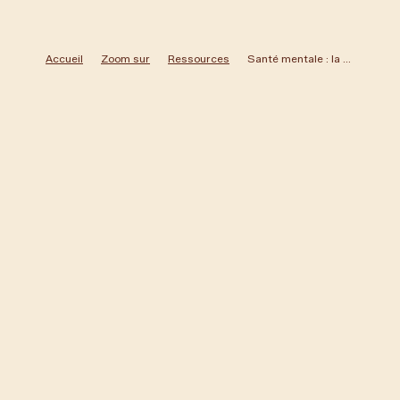
Accueil
Zoom sur
Ressources
Santé mentale : la « grande cause nationale » prolongée en 2026, annonce Matignon – Le Monde
Raphaële Lemaire
Veille Santé Mentale