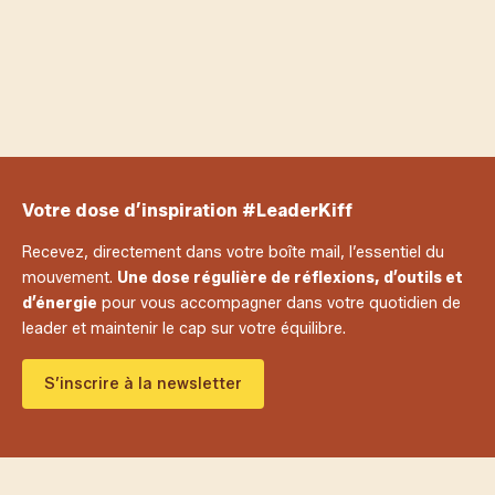
notr
Adhérents LeaderKiff
Votre dose d’inspiration #LeaderKiff
Recevez, directement dans votre boîte mail, l’essentiel du
mouvement.
Une dose régulière de réflexions, d’outils et
d’énergie
pour vous accompagner dans votre quotidien de
leader et maintenir le cap sur votre équilibre.
S’inscrire à la newsletter