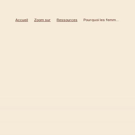
Accueil
Zoom sur
Ressources
Pourquoi les femmes déchaînent-elles leur colère dans les Rage Rooms – BBC
Raphaële Lemaire
Veille Santé Mentale