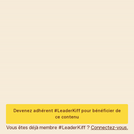
Les
Rage Rooms
, ces lieux où l’on peut se déchaîner
sans conséquence, détruisant des objets pour libérer la
tension,
attirent de plus en plus les femmes.
Elles n’y vont pas pour y faire exploser leur colère mais
pour s’y détendre et récupérer
. Ces espaces
permettent de relâcher des émotions réprimées,
souvent liées au stress et aux responsabilités, de
manière sûre et contrôlée.
3 points essentiels à retenir :
Les participantes décrivent
l’expérience comme
un “reset” ou un “massage profond”
,
Devenez adhérent #LeaderKiff pour bénéficier de
ce contenu
Vous êtes déjà membre #LeaderKiff ?
Connectez-vous.