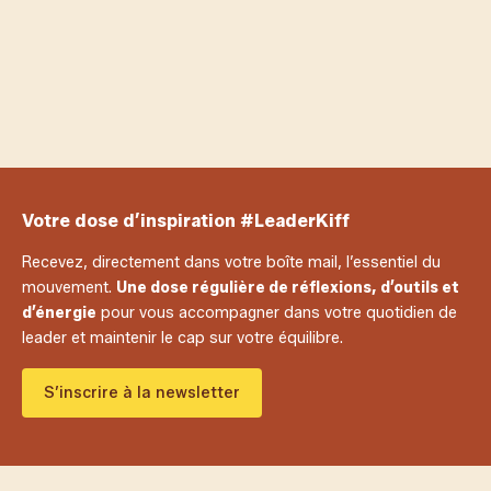
notre confiance parfois longtemps.
évol
notr
Adhérents LeaderKiff
Votre dose d’inspiration #LeaderKiff
Recevez, directement dans votre boîte mail, l’essentiel du
mouvement.
Une dose régulière de réflexions, d’outils et
d’énergie
pour vous accompagner dans votre quotidien de
leader et maintenir le cap sur votre équilibre.
S’inscrire à la newsletter