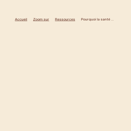
Accueil
Zoom sur
Ressources
Pourquoi la santé mentale des dirigeants reste un tabou en entreprise
Raphaële Lemaire
Veille Santé Mentale