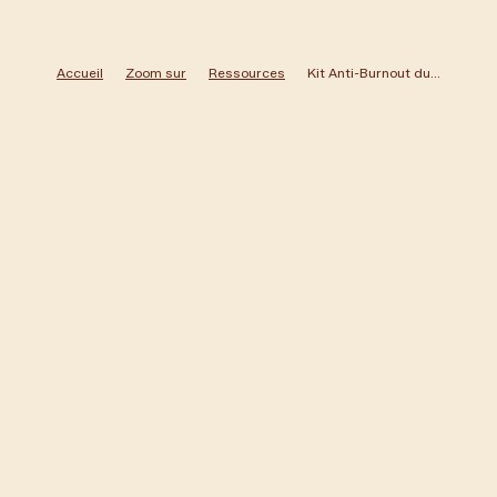
Accueil
Zoom sur
Ressources
Kit Anti-Burnout du Dirigeant : 5 jours pour remettre vos KPI santé au vert
Raphaële Lemaire
Article