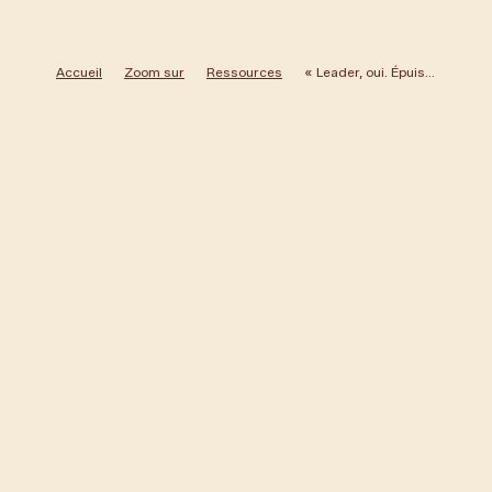
Accueil
Zoom sur
Ressources
« Leader, oui. Épuisé, non. »
Caroline Poissonnier
Podcast
Une conversation sans filtre pour réconcilier ambition et
équilibre, loin des clichés du leader sacrificiel, dans le