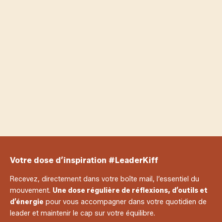
Bonne écoute.
"Prendre soin de soi, ce n'est pas
égoïste. C'est stratégique."
Partager sur les réseaux
Votre dose d’inspiration #LeaderKiff
Recevez, directement dans votre boîte mail, l’essentiel du
mouvement.
Une dose régulière de réflexions, d’outils et
d’énergie
pour vous accompagner dans votre quotidien de
leader et maintenir le cap sur votre équilibre.