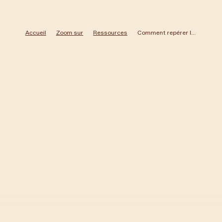
Accueil
Zoom sur
Ressources
Comment repérer le burnout avant qu’il ait lieu – Fast Company / Corrie LOGIUDICE
Raphaële Lemaire
Veille Santé Mentale