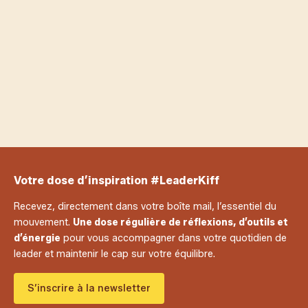
Magazine
Ent
Blessure narcissique : ce coup que l’on reçoit à
l’égo qui ébranle notre sens de soi et fait vaciller
impr
notre confiance parfois longtemps.
évol
notr
Adhérents LeaderKiff
Votre dose d’inspiration #LeaderKiff
Recevez, directement dans votre boîte mail, l’essentiel du
mouvement.
Une dose régulière de réflexions, d’outils et
d’énergie
pour vous accompagner dans votre quotidien de
leader et maintenir le cap sur votre équilibre.
S’inscrire à la newsletter