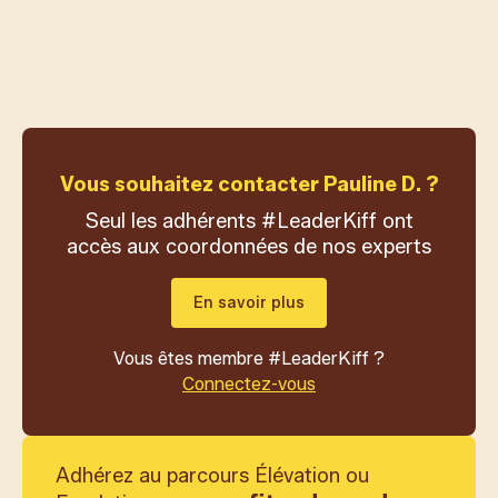
neuroscientifique (Dr Yann Rougier) école 5.3
Sport Santé
Références :
Commission Sport santé Medef
Artois, Vitamine T, Hospimedia, Enersys
Vous souhaitez contacter Pauline D. ?
Seul les adhérents #LeaderKiff ont
accès aux coordonnées de nos experts
En savoir plus
Vous êtes membre #LeaderKiff ?
Connectez-vous
Adhérez au parcours Élévation ou